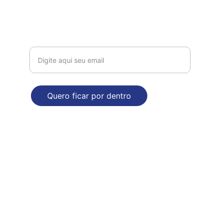
comercial@dropdecasa.com.br
Tel / Whatsapp: 17 97602-6420
Receba nossas novidades!
Quero ficar por dentro
ENDEREÇO
Rua Augusto Nasser Dalul, 2929. Bloco B
Mirassol - SP
Poítica de Privacidade e Segurança
© 2025. Todos direitos reservados - CNPJ 52.528.438/0001-40 