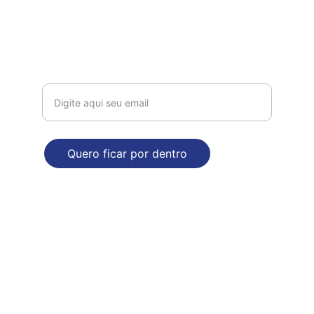
comercial@dropdecasa.com.br
Tel / Whatsapp: 17 97602-6420
Receba nossas novidades!
Quero ficar por dentro
ENDEREÇO
Rua Augusto Nasser Dalul, 2929. Bloco B
Mirassol - SP
Poítica de Privacidade e Segurança
© 2025. Todos direitos reservados - CNPJ 52.528.438/0001-40 