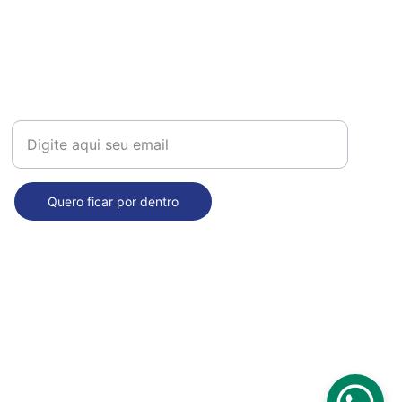
Receba nossas novidades!
Quero ficar por dentro
Seja nosso fornecedor: 
comercial@dropdecasa.com.br