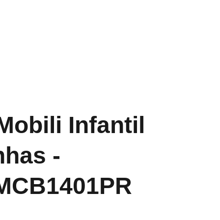
Início
Sobre Nós
Catálogo
Contato
Blog
obili Infantil
nhas -
MCB1401PR