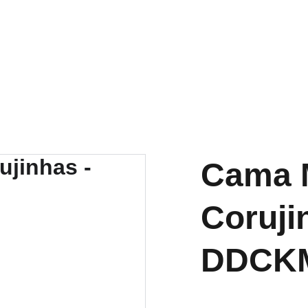
Cama M
Coruji
DDCK