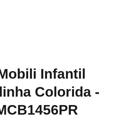
Início
Sobre Nós
Catálogo
Contato
Blog
obili Infantil
inha Colorida -
MCB1456PR