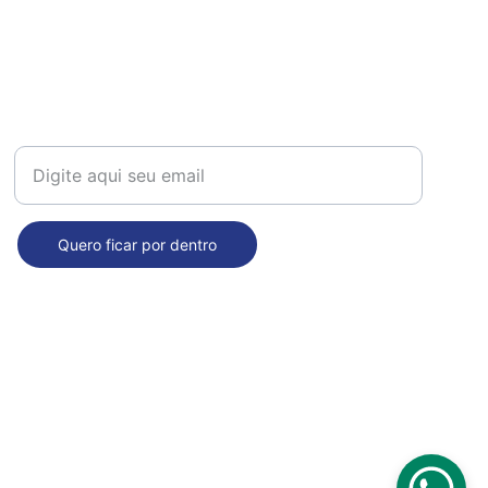
Receba nossas novidades!
Quero ficar por dentro
Seja nosso fornecedor: 
comercial@dropdecasa.com.br