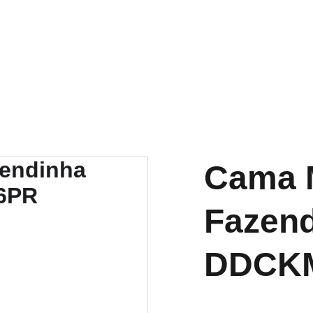
Cama M
Fazend
DDCK