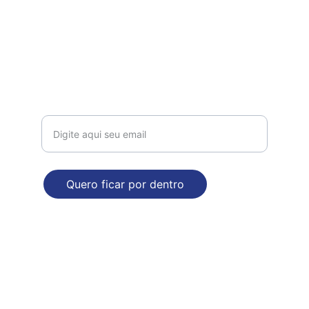
Contato
comercial@dropdecasa.com.br
Tel / Whatsapp: 17 97602-6420
Receba nossas novidades!
Quero ficar por dentro
ENDEREÇO
Rua Augusto Nasser Dalul, 2929. Bloco B
Mirassol - SP
Poítica de Privacidade e Segurança