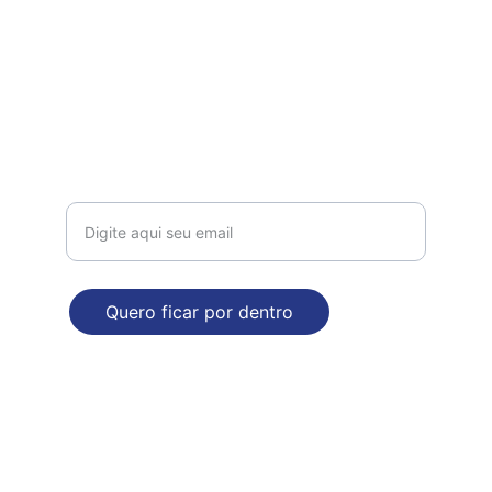
Contato
comercial@dropdecasa.com.br
Tel / Whatsapp: 17 97602-6420
Receba nossas novidades!
Quero ficar por dentro
ENDEREÇO
Rua Augusto Nasser Dalul, 2929. Bloco B
Mirassol - SP