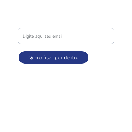
comercial@dropdecasa.com.br
Tel / Whatsapp: 17 97602-6420
Receba nossas novidades!
Quero ficar por dentro
ENDEREÇO
Rua Augusto Nasser Dalul, 2929. Bloco B
Mirassol - SP
Poítica de Privacidade e Segurança
© 2025. Todos direitos reservados - CNPJ 52.528.438/0001-40 