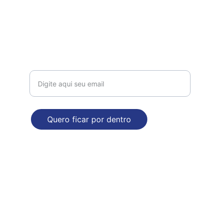
Contato
comercial@dropdecasa.com.br
Tel / Whatsapp: 17 97602-6420
Receba nossas novidades!
Quero ficar por dentro
ENDEREÇO
Rua Augusto Nasser Dalul, 2929. Bloco B
Mirassol - SP
Poítica de Privacidade e Segurança