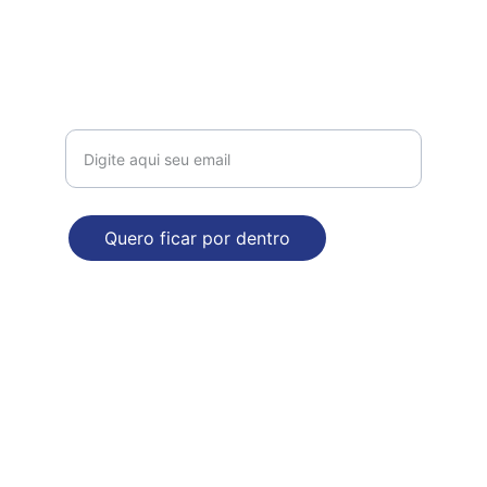
comercial@dropdecasa.com.br
Tel / Whatsapp: 17 97602-6420
Receba nossas novidades!
Quero ficar por dentro
ENDEREÇO
Rua Augusto Nasser Dalul, 2929. Bloco B
Mirassol - SP
Poítica de Privacidade e Segurança
© 2025. Todos direitos reservados - CNPJ 52.528.438/0001-40 