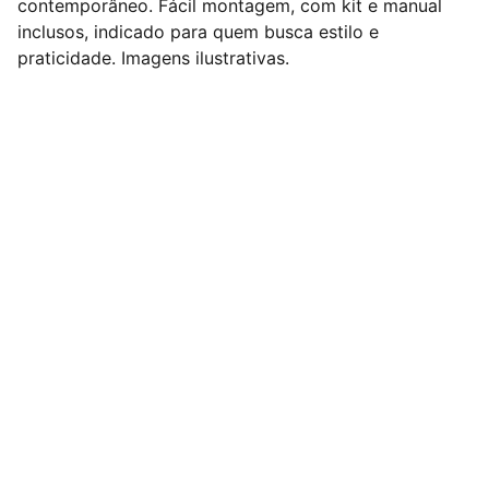
contemporâneo. Fácil montagem, com kit e manual
inclusos, indicado para quem busca estilo e
praticidade. Imagens ilustrativas.
Nº 1 em Dropshipping Nacional de Móveis do 
Brasil !
Redes Sociais
Contato
comercial@dropdecasa.com.br
Tel / Whatsapp: 17 97602-6420