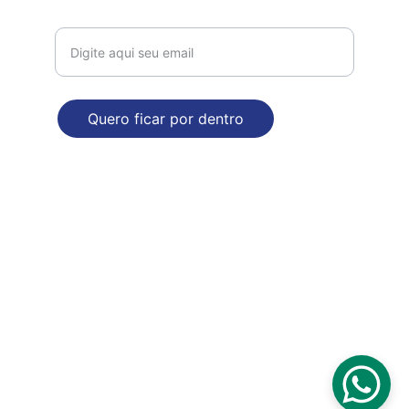
Receba nossas novidades!
Quero ficar por dentro
ENDEREÇO
Rua Augusto Nasser Dalul, 2929. Bloco B
Mirassol - SP
Poítica de Privacidade e Segurança
© 2025. Todos direitos reservados - CNPJ 52.528.438/0001-40 
Seja nosso fornecedor: 
comercial@dropdecasa.com.br