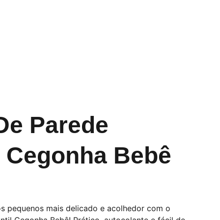
Início
Sobre Nós
Catálogo
Contato
Blog
De Parede
il Cegonha Bebê
os pequenos mais delicado e acolhedor com o