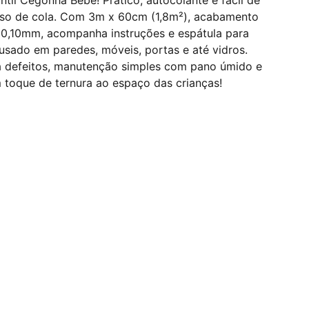
ntil Cegonha Bebê! Prático, autocolante e fácil de
 uso de cola. Com 3m x 60cm (1,8m²), acabamento
 0,10mm, acompanha instruções e espátula para
 usado em paredes, móveis, portas e até vidros.
ra defeitos, manutenção simples com pano úmido e
 toque de ternura ao espaço das crianças!