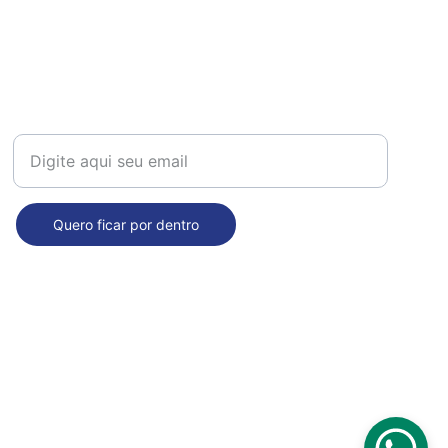
Receba nossas novidades!
Quero ficar por dentro
Seja nosso fornecedor: 
comercial@dropdecasa.com.br