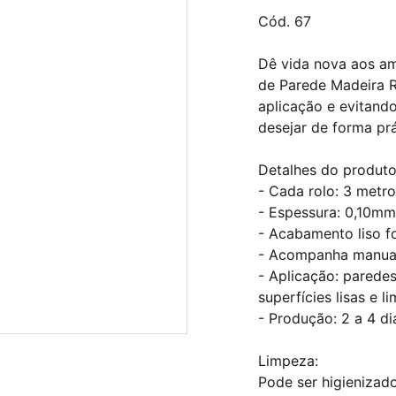
Cód. 67
Dê vida nova aos am
de Parede Madeira Ro
aplicação e evitando
desejar de forma prá
Detalhes do produto
- Cada rolo: 3 metr
- Espessura: 0,10mm
- Acabamento liso fo
- Acompanha manual 
- Aplicação: paredes
superfícies lisas e l
- Produção: 2 a 4 dia
Limpeza:
Pode ser higienizad