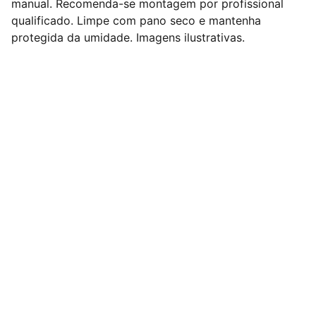
manual. Recomenda-se montagem por profissional
qualificado. Limpe com pano seco e mantenha
protegida da umidade. Imagens ilustrativas.
Nº 1 em Dropshipping Nacional de Móveis do 
Brasil !
Redes Sociais
Contato
comercial@dropdecasa.com.br
Tel / Whatsapp: 17 97602-6420